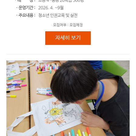
ㆍ대
상 :
초등 4~중등 20학급 500명
ㆍ운영기간 :
2026. 4. ~9월
ㆍ주요내용 :
청소년 인권교육 및 실천
모집여부 :
모집예정
청소년 권리 크리에이터 '내 권리를 아
자세히 보기