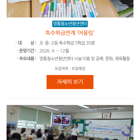
영통청소년청년센터
특수학급연계 '어울림'
ㆍ대
상 :
초·중·고등 특수학급 5학급 35명
ㆍ운영기간 :
2026. 4. ~ 12월
ㆍ주요내용 :
영통청소년청년센터 시설 이용 및 공예, 문화, 체육활동
모집여부 :
모집예정
특수학급연계 '어울림'
자세히 보기