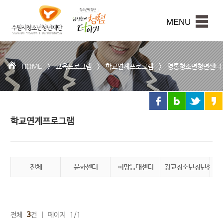
수
원
본문내용 바로가기
시
MENU
청
소
년
청
HOME >
교육프로그램
>
학교연계프로그램
>
영통청소년청년센터
년
재
단
학교연계프로그램
전체
문화센터
희망등대센터
광교청소년청년센터
권
3
전체
건 | 페이지 1/1