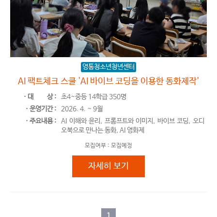
영통청소년청년센터
AI 팩트체크 스쿨 'AI 바이브 코딩을 이용한 동화제작'
ㆍ대
상 :
초4~중등 14학급 350명
ㆍ운영기간 :
2026. 4. ~ 9월
ㆍ주요내용 :
AI 이해와 윤리, 프롬프트와 이미지, 바이브 코딩, 오디
오북으로 만나는 동화, AI 영화제
모집여부 :
모집예정
AI 팩트체크 스쿨 'AI 바이브 코딩을
자세히 보기
1