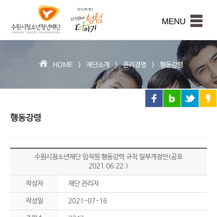
수
원
본문내용 바로가기
시
MENU
청
소
년
청
HOME >
재단소개
>
윤리경영
>
행동강령
년
재
단
행동강령
수원시청소년재단 임직원 행동강력 규칙 일부개정안(공포
2021.06.22.)
작성자
재단 관리자
작성일
2021-07-16