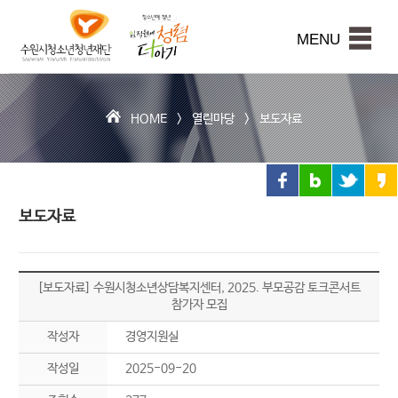
수
원
본문내용 바로가기
시
MENU
청
소
년
청
HOME >
열린마당
>
보도자료
년
재
단
보도자료
[보도자료] 수원시청소년상담복지센터, 2025. 부모공감 토크콘서트
참가자 모집
작성자
경영지원실
작성일
2025-09-20