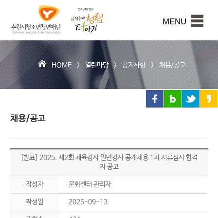
수
원
본문내용 바로가기
시
MENU
청
소
년
청
HOME >
열린마당
>
공지사항
>
채용/공고
년
재
단
채용/공고
[발표] 2025. 제2회 체육강사 일반강사 공개채용 1차 서류심사 합격
자 공고
작성자
문화센터 관리자
작성일
2025-09-13