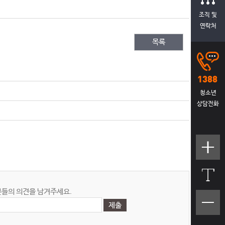
조직 및
연락처
목록
청소년
상담전화
텍스트
크기크
게
들의 의견을 남겨주세요.
텍스트
크기작
게