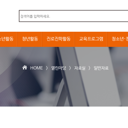
본문내용 바로가기
소년활동
청년활동
진로진학활동
교육프로그램
청소년·
HOME >
열린마당
>
자료실
>
일반자료