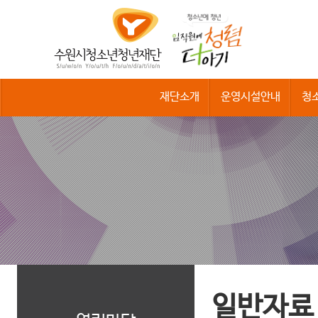
수
원
시
청
소
년
청
재단소개
운영시설안내
청
년
재
단
일반자료