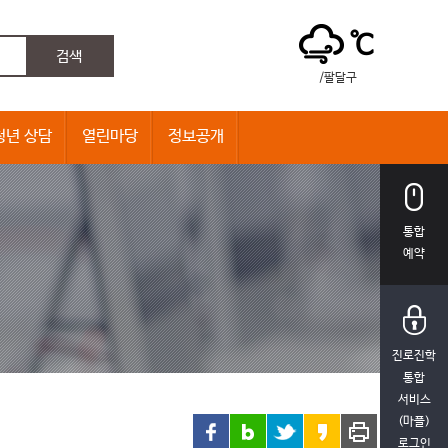
℃
/팔달구
청년 상담
열린마당
정보공개
통합
예약
진로진학
통합
서비스
(마플)
로그인