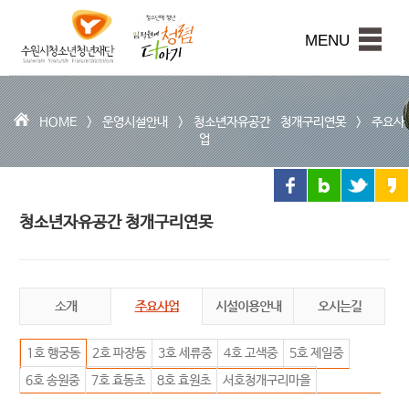
수
원
본문내용 바로가기
시
MENU
청
소
년
청
HOME >
운영시설안내
>
청소년자유공간 청개구리연못
>
주요사
년
업
재
단
청소년자유공간 청개구리연못
소개
주요사업
시설이용안내
오시는길
1호 행궁동
2호 파장동
3호 세류중
4호 고색중
5호 제일중
6호 송원중
7호 효동초
8호 효원초
서호청개구리마을