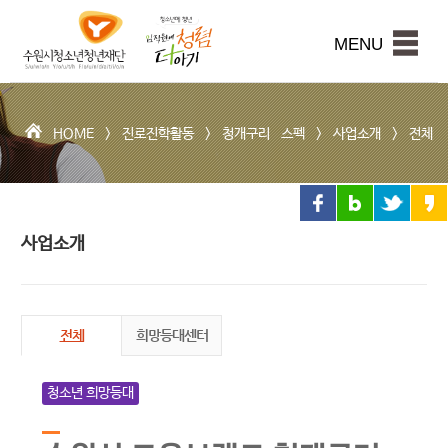
수
원
본문내용 바로가기
시
MENU
청
소
년
청
HOME >
진로진학활동
>
청개구리 스펙
>
사업소개
>
전체
년
재
단
사업소개
전체
희망등대센터
청소년 희망등대