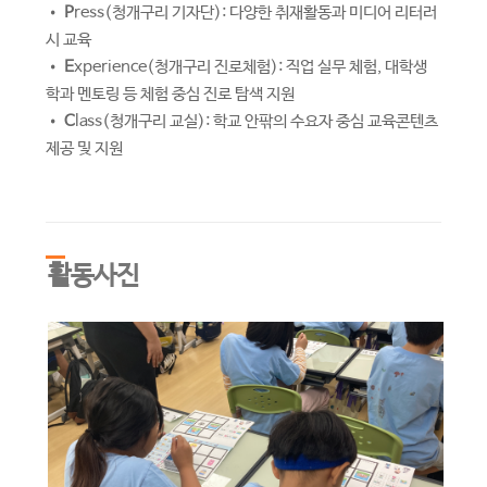
•
P
ress(청개구리 기자단): 다양한 취재활동과 미디어 리터러
시 교육
•
E
xperience(청개구리 진로체험): 직업 실무 체험, 대학생
학과 멘토링 등 체험 중심 진로 탐색 지원
•
C
lass(청개구리 교실): 학교 안팎의 수요자 중심 교육콘텐츠
제공 및 지원
활동사진