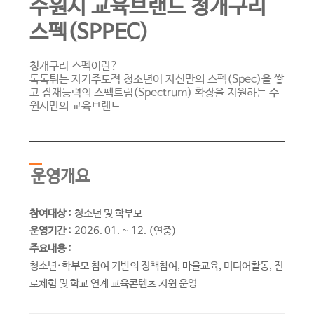
수원시 교육브랜드 청개구리
스펙(SPPEC)
청개구리 스펙이란?
톡톡튀는 자기주도적 청소년이 자신만의 스펙(Spec)을 쌓
고 잠재능력의 스펙트럼(Spectrum) 확장을 지원하는 수
원시만의 교육브랜드
운영개요
참여대상 :
청소년 및 학부모
운영기간 :
2026. 01. ~ 12. (연중)
주요내용 :
청소년·학부모 참여 기반의 정책참여, 마을교육, 미디어활동, 진
로체험 및 학교 연계 교육콘텐츠 지원 운영