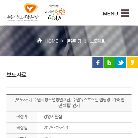
수
원
본문내용 바로가기
시
MENU
청
소
년
청
HOME >
열린마당
>
보도자료
년
재
단
보도자료
[보도자료] 수원시청소년청년재단, 수원유스호스텔 캠핑장 ‘가족 안
전 체험’ 인기
작성자
경영지원실
작성일
2025-05-23