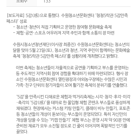
조회수
133
[보도자료] 5감(感)으로 통했다. 수원청소년문화센터 ‘청청5락관 5감만족
페스타’ 성료
- 청소년·청년이 직접 기획하고 운영한 참여형 문화예술 축제
- 체험·공연·스포츠 어우러져 지역 주민과 함께 소통의 장 마련
수원시청소년청년재단(이사장 최종진) 수원청소년문화센터는 청소년의
달을 맞아 5월 23일(토), 청소년과 청년, 지역 주민이 함께하는 문화예술
축제 ‘청청5락관 5감만족 페스타’를 성황리에 개최했다고 밝혔다.
이번 축제는 청소년들이 자율적으로 공연을 기획하고 부스를 운영하는
등 주도적인 지역사회 참여 경험을 확대하기 위해 마련되었다. 행사 장
소인 수원청소년문화센터 열린광장과 야외농구장에는 수많은 시민과
가족·친구 단위의 참가자들이 모여 활기찬 축제의 분위기를 연출했다.
‘5감’을 만족시킨 다채로운 체험과 먹거리축제는 시각·청각·후각·미각
·촉각의 ‘5감(感)’을 테마로 한 몰입형 체험 콘텐츠 부스들로 풍성하게
채워졌다. 현장에서는 커스텀 키링 만들기, 클레이 비누 만들기, 포토존
등 청소년들의 개성이 돋보이는 부스들이 운영되었다. 특히 자신만의
개성을 담을 수 있는 ‘키캡 만들기’ 체험 부스는 운영 시작 약 90분 만에
준비된 재료가 모두 소진될 정도로 긴 줄이 이어지며 폭발적인 인기를
끌었다.