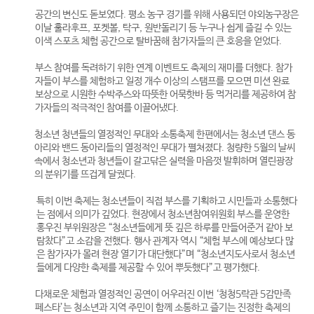
공간의 변신도 돋보였다. 평소 농구 경기를 위해 사용되던 야외농구장은
이날 훌라후프, 포켓볼, 탁구, 원반돌리기 등 누구나 쉽게 즐길 수 있는
이색 스포츠 체험 공간으로 탈바꿈해 참가자들의 큰 호응을 얻었다.
부스 참여를 독려하기 위한 연계 이벤트도 축제의 재미를 더했다. 참가
자들이 부스를 체험하고 일정 개수 이상의 스탬프를 모으면 미션 완료
보상으로 시원한 수박주스와 따뜻한 어묵핫바 등 먹거리를 제공하여 참
가자들의 적극적인 참여를 이끌어냈다.
청소년 청년들의 열정적인 무대와 소통축제 한편에서는 청소년 댄스 동
아리와 밴드 동아리들의 열정적인 무대가 펼쳐졌다. 청량한 5월의 날씨
속에서 청소년과 청년들이 갈고닦은 실력을 마음껏 발휘하며 열린광장
의 분위기를 뜨겁게 달궜다.
특히 이번 축제는 청소년들이 직접 부스를 기획하고 시민들과 소통했다
는 점에서 의미가 깊었다. 현장에서 청소년참여위원회 부스를 운영한
홍우진 부위원장은 “청소년들에게 뜻 깊은 하루를 만들어준거 같아 보
람찼다”고 소감을 전했다. 행사 관계자 역시 “체험 부스에 예상보다 많
은 참가자가 몰려 현장 열기가 대단했다”며 “청소년지도사로서 청소년
들에게 다양한 축제를 제공할 수 있어 뿌듯했다”고 평가했다.
다채로운 체험과 열정적인 공연이 어우러진 이번 ‘청청5락관 5감만족
페스타’는 청소년과 지역 주민이 함께 소통하고 즐기는 진정한 축제의