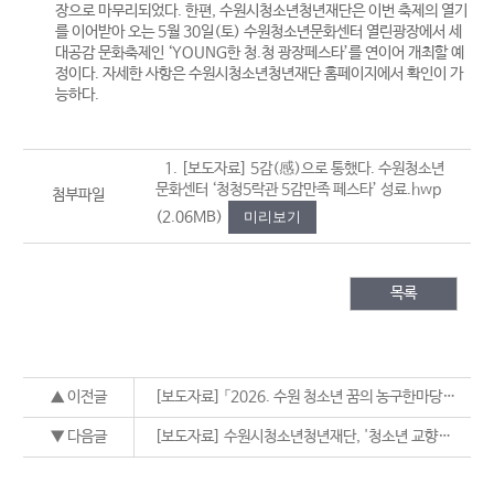
장으로 마무리되었다. 한편, 수원시청소년청년재단은 이번 축제의 열기
를 이어받아 오는 5월 30일(토) 수원청소년문화센터 열린광장에서 세
대공감 문화축제인 ‘YOUNG한 청.청 광장페스타’를 연이어 개최할 예
정이다. 자세한 사항은 수원시청소년청년재단 홈페이지에서 확인이 가
능하다.
1. [보도자료] 5감(感)으로 통했다. 수원청소년
문화센터 ‘청청5락관 5감만족 페스타’ 성료.hwp
첨부파일
(2.06MB)
미리보기
목록
▲ 이전글
[보도자료] 「2026. 수원 청소년 꿈의 농구한마당」개최
▼ 다음글
[보도자료] 수원시청소년청년재단, '청소년 교향악단 정기연주회 성황리에 개최'