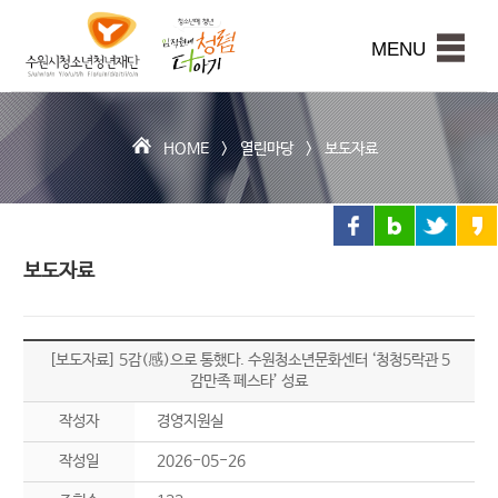
수
원
본문내용 바로가기
시
MENU
청
소
년
청
HOME >
열린마당
>
보도자료
년
재
단
보도자료
[보도자료] 5감(感)으로 통했다. 수원청소년문화센터 ‘청청5락관 5
감만족 페스타’ 성료
작성자
경영지원실
작성일
2026-05-26