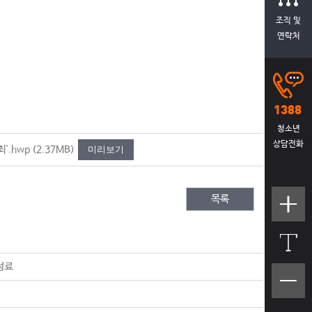
조직 및
연락처
청소년
상담전화
'.hwp
(2.37MB)
미리보기
목록
텍스트
크기크
게
성료
텍스트
크기작
게