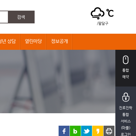
℃
/팔달구
청년 상담
열린마당
정보공개
통합
예약
진로진학
통합
서비스
(마플)
로그인