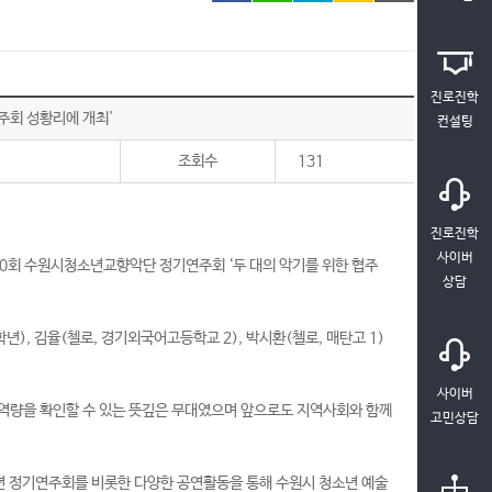
진로진학
주회 성황리에 개최'
컨설팅
조회수
131
진로진학
사이버
회 수원시청소년교향악단 정기연주회 ‘두 대의 악기를 위한 협주
상담
), 김율(첼로, 경기외국어고등학교 2), 박시환(첼로, 매탄고 1)
사이버
역량을 확인할 수 있는 뜻깊은 무대였으며 앞으로도 지역사회와 함께
고민상담
년 정기연주회를 비롯한 다양한 공연활동을 통해 수원시 청소년 예술