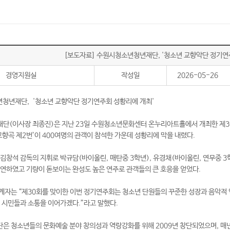
[보도자료] 수원시청소년청년재단, '청소년 교향악단 정기연
경영지원실
작성일
2026-05-26
청년재단, '청소년 교향악단 정기연주회 성황리에 개최'
(이사장 최종진)은 지난 23일 수원청소년문화센터 온누리아트홀에서 개최한 제30
교향곡 제2번’이 400여명의 관객이 참석한 가운데 성황리에 막을 내렸다.
김창석 감독의 지휘로 박규담(바이올린, 매탄중 3학년), 유경채(바이올린, 연무중 3학년
연하였고 기량이 돋보이는 완성도 높은 연주로 관객들의 큰 호응을 얻었다.
자는 “제30회를 맞이한 이번 정기연주회는 청소년 단원들의 꾸준한 성장과 음악적 
 시민들과 소통을 이어가겠다.”라고 말했다.
 청소년들의 문화예술 분야 창의성과 역랑강화를 위해 2009년 창단되었으며, 매