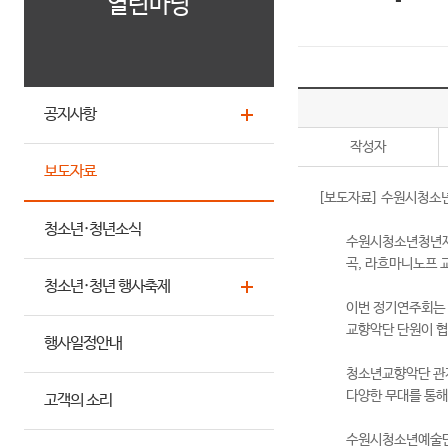
열린마당
공지사항
작성자
보도자료
[보도자료] 수원시청소년
청소년·청년소식
수원시청소년청년재단
곡, 라흐마니노프 
청소년·청년 행사축제
이번 정기연주회는 
교향악단 단원이 협
행사일정안내
청소년교향악단 관계
다양한 무대를 통해
고객의 소리
수원시청소년예술단은