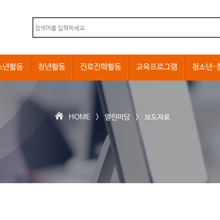
본문내용 바로가기
소년활동
청년활동
진로진학활동
교육프로그램
청소년·
HOME >
열린마당
>
보도자료