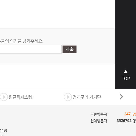
들의 의견을 남겨주세요.
상단으
로 바로
가기
원클릭시스템
청개구리 기자단
오늘방문자
247
명
전체방문자
3526792
명
449)