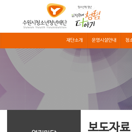
수
원
시
청
소
년
청
재단소개
운영시설안내
청
년
재
단
보도자료