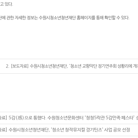
고 있다.
에 관한 자세한 정보는 수원시청소년청년재단 홈페이지를 통해 확인할 수 있다.
2. [보도자료] 수원시청소년청년재단, '청소년 교향악단 정기연주회 성황리에 개최
자료] 5감(感)으로 통했다. 수원청소년문화센터 ‘청청5락관 5감만족 페스타’ 
자료] 수원시청소년청년재단, '청소년 창작뮤지컬 경기틴즈' 사업 공모 선정