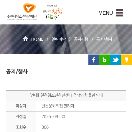
수
원
본문내용 바로가기
시
MENU
청
소
년
청
HOME >
열린마당
>
공지사항
>
공지/행사
년
재
단
공지/행사
[안내] 천천청소년청년센터 추석연휴 휴관 안내
작성자
천천문화의집 관리자
작성일
2025-09-30
조회수
306