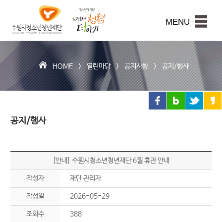
수
원
본문내용 바로가기
시
MENU
청
소
년
청
HOME >
열린마당
>
공지사항
>
공지/행사
년
재
단
공지/행사
[안내] 수원시청소년청년재단 6월 휴관 안내
작성자
재단 관리자
작성일
2026-05-29
조회수
388