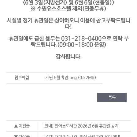
<6월 3일(지방선거) 및 6월 6일(현충일)>
※ 수원유스호스텔 제외(연중무휴)
시설별 정기 휴관일은 상이하오니 이용에 참고부탁드립니
다!
휴관일에도 급한 용무는 031-218-0400으로 연락 부
탁드립니다.(09:00~18:00 운영)
감사합니다.
첨부파일
재단 6월 휴관.png
(0.22MB)
목록
▲ 이전글
[안내] 한아름도서관 2026년 6월 휴관일 공지
▼ 다음글
[공지] 재단 직원 사칭 의심 사례 관련 유의 안내