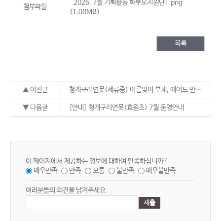
2026. 7월 기획활동 학부모지원단1.png
첨부파일
(1.08MB)
목록
▲ 이전글
청개구리연못(세류중) 여름맞이 부채, 에이드 만들기
▼ 다음글
[안내] 청개구리연못(효원초) 7월 운영안내
이 페이지에서 제공하는 정보에 대하여 만족하십니까?
매우만족
만족
보통
불만족
매우불만족
여러분들의 의견을 남겨주세요.