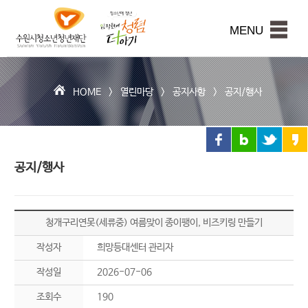
수
원
본문내용 바로가기
시
MENU
청
소
년
청
HOME >
열린마당
>
공지사항
>
공지/행사
년
재
단
공지/행사
청개구리연못(세류중) 여름맞이 종이팽이, 비즈키링 만들기
작성자
희망등대센터 관리자
작성일
2026-07-06
조회수
190