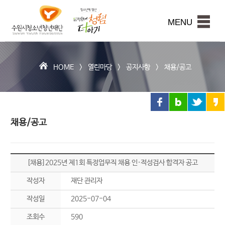
수
원
본문내용 바로가기
시
MENU
청
소
년
청
HOME >
열린마당
>
공지사항
>
채용/공고
년
재
단
채용/공고
[채용]2025년 제1회 특정업무직 채용 인·적성검사 합격자 공고
작성자
재단 관리자
작성일
2025-07-04
조회수
590