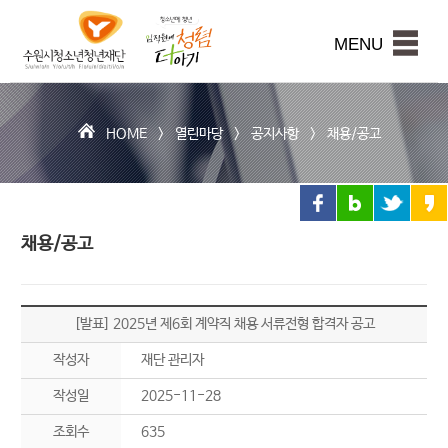
수
원
본문내용 바로가기
시
MENU
청
소
년
청
HOME >
열린마당
>
공지사항
>
채용/공고
년
재
단
채용/공고
[발표] 2025년 제6회 계약직 채용 서류전형 합격자 공고
작성자
재단 관리자
작성일
2025-11-28
조회수
635