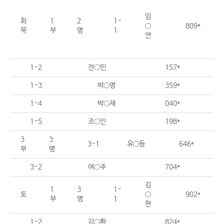
임
화
1
2
1-
○
809*
목
부
명
1
연
1-2
전○민
157*
1-3
박○명
359*
1-4
박○재
040*
1-5
조○인
198*
3
3
3-1
유○동
646*
부
명
3-2
여○주
704*
김
1
3
1-
토
○
902*
부
명
1
현
1-2
김○환
824*