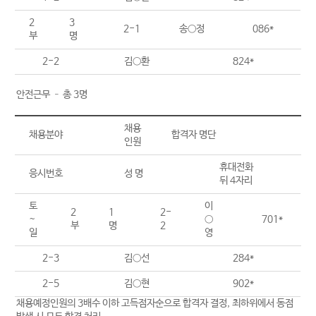
2
3
2-1
송○정
086*
부
명
2-2
김○환
824*
○ 안전근무 – 총 3명
채용
채용분야
합격자 명단
인원
휴대전화
응시번호
성 명
뒤 4자리
토
이
2
1
2-
~
○
701*
부
명
2
일
영
2-3
김○선
284*
2-5
김○현
902*
※ 채용예정인원의 3배수 이하 고득점자순으로 합격자 결정, 최하위에서 동점