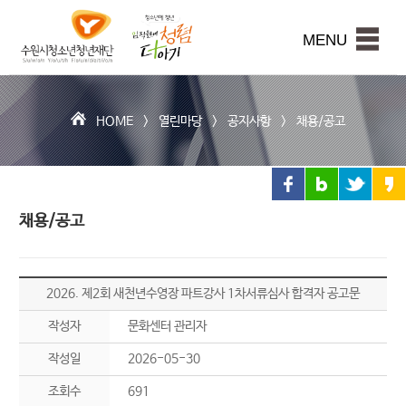
수
원
본문내용 바로가기
시
MENU
청
소
년
청
HOME >
열린마당
>
공지사항
>
채용/공고
년
재
단
채용/공고
2026. 제2회 새천년수영장 파트강사 1차서류심사 합격자 공고문
작성자
문화센터 관리자
작성일
2026-05-30
조회수
691