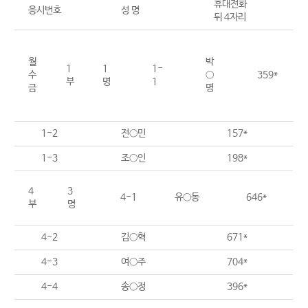
휴대전화
응시번호
성 명
뒤 4자리
월
박
1
1
1-
수
○
359*
부
명
1
금
명
1-2
전○민
157*
1-3
조○인
198*
4
3
4-1
유○동
646*
부
명
4-2
김○혁
671*
4-3
여○주
704*
4-4
송○정
396*