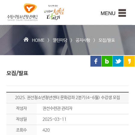
수
원
본문내용 바로가기
시
MENU
청
소
년
청
HOME >
열린마당
>
공지사항
>
모집/발표
년
재
단
모집/발표
2025. 권선청소년청년센터 문화강좌 2분기(4~6월) 수강생 모집
작성자
권선수련관 관리자
작성일
2025-03-11
조회수
420