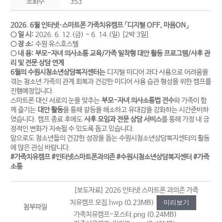
조회수
353
2026. 6월 인터넷·스마트폰 가족치유캠프 「디지털 OFF, 마음ON」
○ 일 시:
2026. 6. 12.(금) ~ 6. 14.(일) [2박 3일]
○ 장 소:
수원 유스호스텔
○ 내 용: 부모-자녀 의사소통 교육/가족 밀착형 대안 활동 프로그램/사후 관
리 및 전문 상담 연계
6월의 수원시청소년상담복지센터는
디지털 미디어 과다 사용으로 어려움을
겪는 청소년 가족의 관계 회복과 건강한 미디어 사용 습관 형성을 위한 캠프를
진행예정입니다.
스마트폰 대신 서로의 눈을 맞추는
부모-자녀 의사소통법 전수
와 가족이 함
께 즐기는
대안 활동
을 통해 갈등을 해소하고 유대감을 강화하는 시간준비하
였습니다. 캠프 종료 후에도
사후 모임과 전문 상담 서비스
를 통해 가정 내 긍
정적인 변화가 지속될 수 있도록 돕고 있습니다.
앞으로도 청소년들의 건강한 성장을 돕는 수원시청소년상담복지센터의 활동
에 많은 관심 바랍니다.
#가족치유캠프 #인터넷스마트폰과의존 #수원시청소년상담복지센터 #가족
소통
[보도자료] 2026 인터넷 스마트폰 과의존 가족
치유캠프 모집.hwp
(0.23MB)
미리보기
첨부파일
가족치유캠프-포스터.png
(0.24MB)