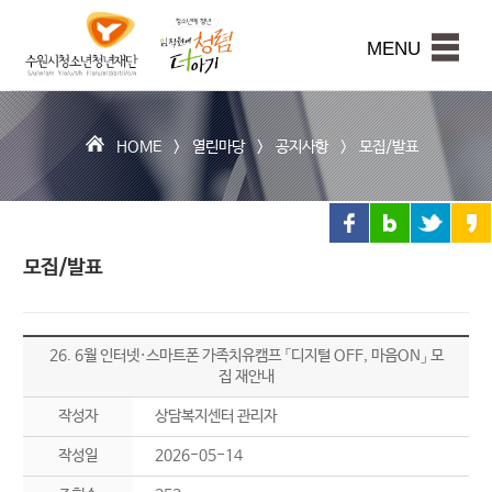
수
원
본문내용 바로가기
시
MENU
청
소
년
청
HOME >
열린마당
>
공지사항
>
모집/발표
년
재
단
모집/발표
26. 6월 인터넷·스마트폰 가족치유캠프 「디지털 OFF, 마음ON」 모
집 재안내
작성자
상담복지센터 관리자
작성일
2026-05-14