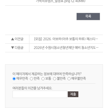
가족치유캠프_일정표.png
(2.40MB)
목록
▲ 이전글
[모집] 2026. 아보하(아주 보통의 하루) 페스티벌 참가자 모집
▼ 다음글
2026년 수원시청소년청년재단 예비 청소년지도사 현장실습 참가자 모집
이 페이지에서 제공하는 정보에 대하여 만족하십니까?
매우만족
만족
보통
불만족
매우불만족
여러분들의 의견을 남겨주세요.