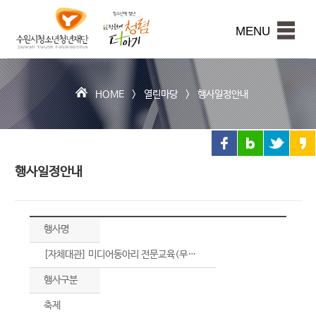
수
원
본문내용 바로가기
시
MENU
청
소
년
청
HOME >
열린마당
>
행사일정안내
년
재
단
행사일정안내
행사명
[자체대관] 미디어동아리 전문교육(무대음향)
행사구분
축제