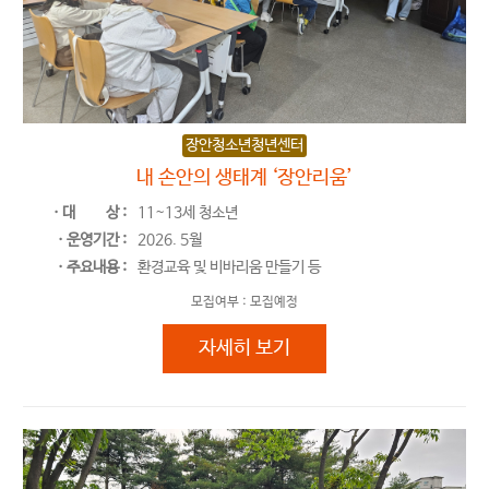
장안청소년청년센터
내 손안의 생태계 ‘장안리움’
ㆍ대
상 :
11~13세 청소년
ㆍ운영기간 :
2026. 5월
ㆍ주요내용 :
환경교육 및 비바리움 만들기 등
모집여부 :
모집예정
내 손안의 생태계 ‘장안리움’
자세히 보기