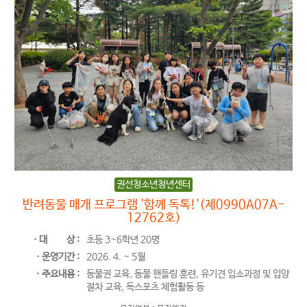
권선청소년청년센터
반려동물 매개 프로그램 '함께 독톡!'(제0990A07A-
12762호)
ㆍ대
상 :
초등 3~6학년 20명
ㆍ운영기간 :
2026. 4. ~ 5월
ㆍ주요내용 :
동물권 교육, 동물 핸들링 훈련, 유기견 입소과정 및 입양
절차 교육, 독스포츠 체험활동 등