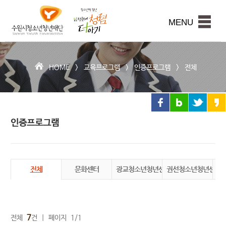
수
원
본문내용 바로가기
시
MENU
청
소
년
청
HOME >
교육프로그램
>
인증프로그램
>
전체
년
재
단
인증프로그램
전체
문화센터
광교청소년청년센터
권선청소년청년센터
장
7
전체
건 | 페이지 1/1