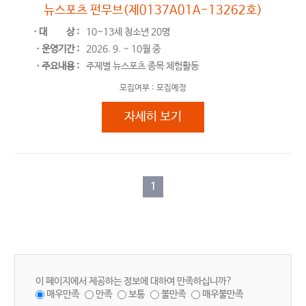
뉴스포츠 펀무브(제0137A01A-13262호)
ㆍ대
상 :
10~13세 청소년 20명
ㆍ운영기간 :
2026. 9. ~ 10월 중
ㆍ주요내용 :
주제별 뉴스포츠 종목 체험활동
모집여부 :
모집예정
뉴스포츠 펀무브(제0137A01A-13
자세히 보기
1
이 페이지에서 제공하는 정보에 대하여 만족하십니까?
매우만족
만족
보통
불만족
매우불만족