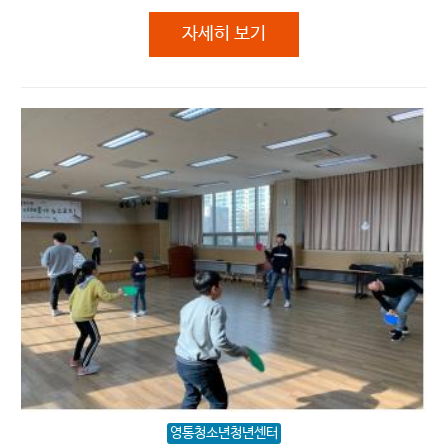
함께 만드는 에(AI)티켓 (인증 제362
자세히 보기
영통청소년청년센터