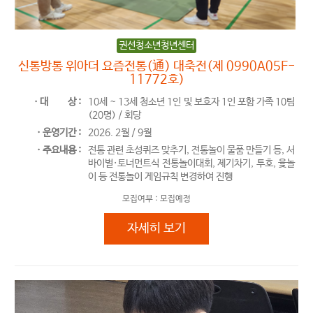
권선청소년청년센터
신통방통 위아더 요즘전통(通) 대축전(제 0990A05F-
11772호)
ㆍ대
상 :
10세 ~ 13세 청소년 1인 및 보호자 1인 포함 가족 10팀
(20명) / 회당
ㆍ운영기간 :
2026. 2월 / 9월
ㆍ주요내용 :
전통 관련 초성퀴즈 맞추기, 전통놀이 물품 만들기 등, 서
바이벌·토너먼트식 전통놀이대회, 제기차기, 투호, 윷놀
이 등 전통놀이 게임규칙 변경하여 진행
모집여부 :
모집예정
신통방통 위아더 요즘전통(通) 대축전(
자세히 보기