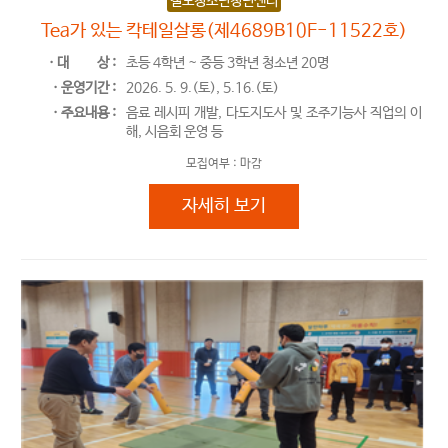
칠보청소년청년센터
Tea가 있는 칵테일살롱(제4689B10F-11522호)
ㆍ대
상 :
초등 4학년 ~ 중등 3학년 청소년 20명
ㆍ운영기간 :
2026. 5. 9.(토), 5.16.(토)
ㆍ주요내용 :
음료 레시피 개발, 다도지도사 및 조주기능사 직업의 이
해, 시음회 운영 등
모집여부 :
마감
Tea가 있는 칵테일살롱(제4689B10
자세히 보기