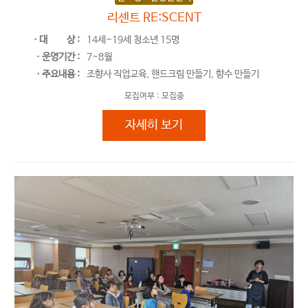
리센트 RE:SCENT
ㆍ대
상 :
14세~19세 청소년 15명
ㆍ운영기간 :
7~8월
ㆍ주요내용 :
조향사 직업교육, 핸드크림 만들기, 향수 만들기
모집여부 :
모집중
리센트 RE:SCENT
자세히 보기