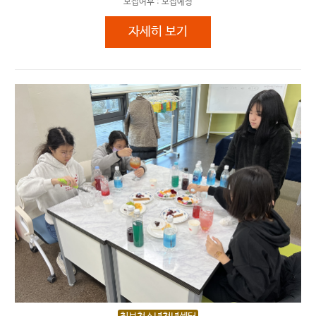
모집여부 :
모집예정
반려동물 매개 프로그램 '함께 독톡!'(
자세히 보기