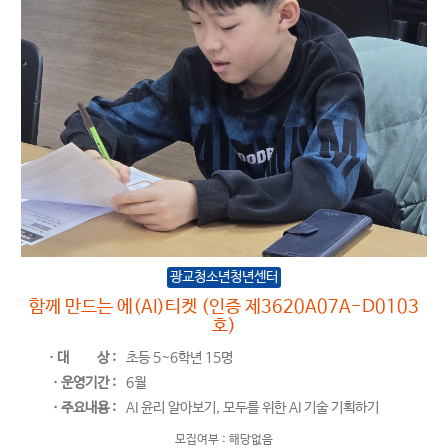
광교청소년청년센터
함께 만드는 에(AI)티켓 (인증 제3620A07A-D0103
호)
ㆍ대
상 :
초등 5~6학년 15명
ㆍ운영기간 :
6월
ㆍ주요내용 :
AI 윤리 알아보기, 모두를 위한 AI 기술 기획하기
모집여부 :
해당없음