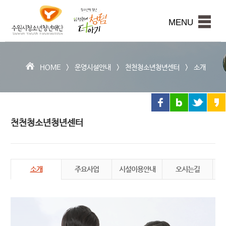
수
원
본문내용 바로가기
시
MENU
청
소
년
청
HOME >
운영시설안내
>
천천청소년청년센터
>
소개
년
재
단
천천청소년청년센터
소개
주요사업
시설이용안내
오시는길