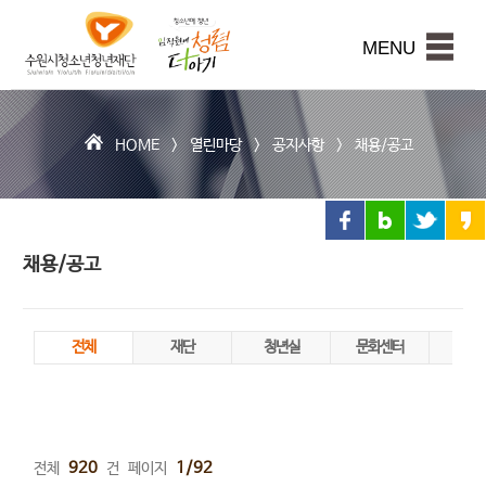
수
원
본문내용 바로가기
시
MENU
청
소
년
청
HOME >
열린마당
>
공지사항
>
채용/공고
년
재
단
채용/공고
전체
재단
청년실
문화센터
희망
전
체
-
채
920
1/92
전체
건
페이지
용/