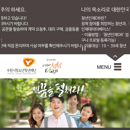
본문내용 바로가기
나의 목소리로 대한민국을 바꾼다 청년인재DB
청년인재DB란?
정책 참여를 희망하는 청년과, 청년인재를 찾고 싶은 정책담당자를 이어주는 청
등을
인재데이터베이스!
- 이용방법 : '청년인재DB' 접속 → 회원가입 후 프로필 등록(2030 청년이라면
구나 프로필 등록가능)
바랍니
- 이용대상 : 19 ~ 39세 청년
수
팝업영역
원
닫기
시
MENU
청
소
년
청
년
재
단