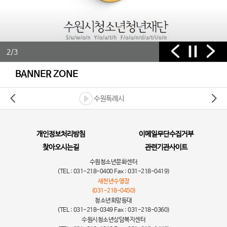
2026년 올바른 디지털미디어 사용습관 지도를 위한 무료 보호자 교육
너의 이름은?
2/3
[청소년희망등대] 서호청개구리마을 7월 활동이야기
BANNER ZONE
[천천] 7월 청청대로 활동
수원특례시
[장안] 2026년 축제 '방학 없는 여름방학' 개최
[광교] 초등 생성형AI 교육 '스마트유스캠프' 활동 결과
개인정보처리방침
이메일무단수집거부
찾아오시는길
관련기관사이트
신나는 휴가, 청렴은 기본! 「휴가철 청렴주의보 안내」
수원청소년문화센터
(TEL : 031-218-0400 Fax : 031-218-0419)
새천년수영장
2026 칠보누리봄 스튜디오 - 7월 호
(031-218-0450)
청소년희망등대
[청소년희망등대]청개구리연못(마을) 7월 활동보고
(TEL : 031-218-0349 Fax : 031-218-0360)
수원시청소년상담복지센터