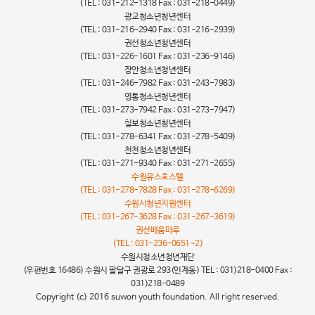
(TEL : 031-212-1318 Fax : 031-218-0449)
[권선] 8월 권선 노래 레벨업
광교청소년청년센터
(TEL : 031-216-2940 Fax : 031-216-2939)
"청소년의 목소리가 수원시의 정책이 된다!"
권선청소년청년센터
(TEL : 031-226-1601 Fax : 031-236-9146)
장안청소년청년센터
[영통] 청소년 관계형성 프로그램 '이음' 참가자 모집 안내
(TEL : 031-246-7982 Fax : 031-243-7983)
영통청소년청년센터
(TEL : 031-273-7942 Fax : 031-273-7947)
[문화센터] 2026. 환경프로그램 '우리집 그린스위치 ON'
칠보청소년청년센터
(TEL : 031-278-6341 Fax : 031-278-5409)
[청소년희망등대] 서호청개구리마을 8월 공간활성화 (서호버튼 ON:
천천청소년청년센터
서호 이야기꾼)
(TEL : 031-271-9340 Fax : 031-271-2655)
수원유스호스텔
(TEL : 031-278-7828 Fax : 031-278-6269)
[영통] 2026. 뉴스포츠 '펀무브' 활동
수원시청년지원센터
(TEL : 031-267-3628 Fax : 031-267-3619)
[희망등대] 청개구리연못(효원초) 8월 휴관안내
권선배움마루
(TEL : 031-236-0651~2)
수원시청소년청년재단
[청소년 진로특강] 한 브랜드가 세상을 바꾸기 까지(두번째 이야기)
(우편번호 16486) 수원시 팔달구 권광로 293(인계동) TEL : 031)218-0400 Fax :
031)218-0489
Copyright (c) 2016 suwon youth foundation. All right reserved.
2026. 청소년운영위원회 '나비효과' 7월 활동