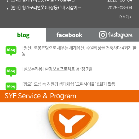
[안내] 청개구리연못(파장동) '내 지갑이 바꾸는 세상' 참가자 모집 안내
2026-08-04
더보기 +
공
지/
행
blog
facebook
instagram
사
[권선] 로봇코딩으로 세우는 세계유산, 수원화성을 건축하다 4회기 활
동
[칠보누리봄] 환경보호프로젝트 청·정 7월
[광교] 도심 속 친환경 생태체험 '그린사이클' 8회기 활동
SYF Service & Program
[광교] 도심 속 친환경 생태체험 '그린사이클' 7회기 활동
[광교] 도심 속 친환경 생태체험 '그린사이클' 6회기 활동
[상호존중 캠페인 3부] 오늘, 몇 번의 감사를 전했나요?