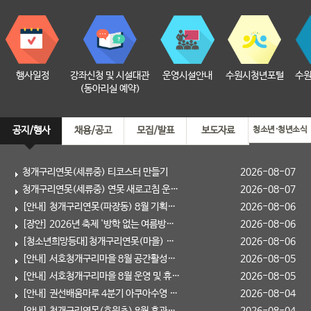
행사일정
강좌신청 및 시설대관
운영시설안내
수원시청년포털
수
(동아리실 예약)
공지/행사
채용/공고
모집/발표
보도자료
청소년·청년소식
청개구리연못(세류중) 티코스터 만들기
2026-08-07
청개구리연못(세류중) 연못 새로고침 운영 안내
2026-08-07
[안내] 청개구리연못(파장동) 8월 기획프로그램 '보드게임 대항전'
2026-08-06
[장안] 2026년 축제 '방학 없는 여름방학' 개최
2026-08-06
[청소년희망등대]청개구리연못(마을) 이달의 프로그램 안내
2026-08-06
[안내] 서호청개구리마을 8월 공간활성화 프로그램 (서호버튼 ON: 서호 이야기꾼)
2026-08-05
[안내] 서호청개구리마을 8월 운영 및 휴관 안내
2026-08-05
[안내] 권선배움마루 4분기 아쿠아수영 등록기간 안내
2026-08-04
[안내] 청개구리연못(효원초) 8월 휴관안내
2026-08-04