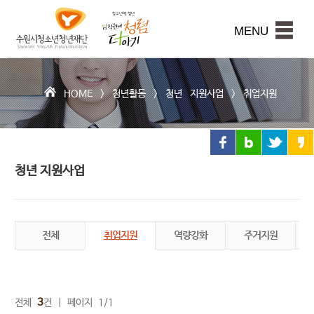
수
원
본문내용 바로가기
시
MENU
청
소
년
청
HOME >
청년활동
>
청년 지원사업
>
취업지원
년
재
단
청년 지원사업
전체
취업지원
역량강화
주거지원
3
전체
건 | 페이지 1/1