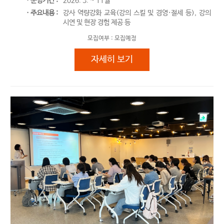
ㆍ운영기간 :
2026. 3. ~ 11월
ㆍ주요내용 :
강사 역량강화 교육(강의 스킬 및 경영·절세 등), 강의
시연 및 현장 경험 제공 등
모집여부 :
모집예정
2026. 청년강사양성프로젝트
자세히 보기