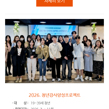
2026. 청년성장프로젝트
자세히 보기
사회진입기
2026. 청년강사양성프로젝트
ㆍ대
상 :
19~39세 청년