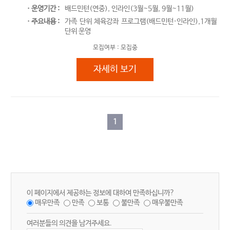
ㆍ운영기간 :
배드민턴(연중), 인라인(3월~5월, 9월~11월)
ㆍ주요내용 :
가족 단위 체육강좌 프로그램(배드민턴·인라인),1개월
단위 운영
모집여부 :
모집중
가족 체육강좌
자세히 보기
1
이 페이지에서 제공하는 정보에 대하여 만족하십니까?
매우만족
만족
보통
불만족
매우불만족
여러분들의 의견을 남겨주세요.