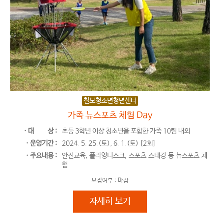
칠보청소년청년센터
가족 뉴스포츠 체험 Day
ㆍ대
상 :
초등 3학년 이상 청소년을 포함한 가족 10팀 내외
ㆍ운영기간 :
2024. 5. 25.(토), 6. 1.(토) [2회]
ㆍ주요내용 :
안전교육, 플라잉디스크, 스포츠 스태킹 등 뉴스포츠 체
험
모집여부 :
마감
가족 뉴스포츠 체험 Day
자세히 보기