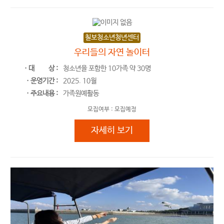
칠보청소년청년센터
우리들의 자연 놀이터
ㆍ대
상 :
청소년을 포함한 10가족 약 30명
ㆍ운영기간 :
2025. 10월
ㆍ주요내용 :
가족원예활동
모집여부 :
모집예정
우리들의 자연 놀이터
자세히 보기