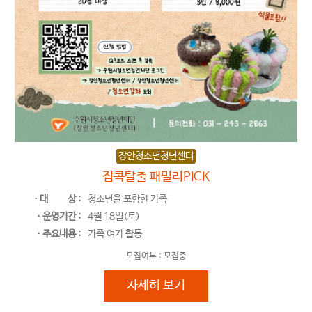
장안청소년청년센터
집콕탈출 패밀리PICK
ㆍ대
상 :
청소년을 포함한 가족
ㆍ운영기간 :
4월 18일(토)
ㆍ주요내용 :
가족 여가 활동
모집여부 :
모집중
집콕탈출 패밀리PICK
자세히 보기