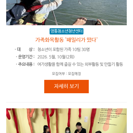
영통청소년청년센터
가족화목활동 '패밀리가 떴다'
ㆍ대
상 :
청소년이 포함된 가족 10팀 30명
ㆍ운영기간 :
2026. 5월, 10월(2회)
ㆍ주요내용 :
여가생활을 함께 즐길 수 있는 외부활동 및 만들기 활동
모집여부 :
모집예정
가족화목활동 '패밀리가 떴다'
자세히 보기