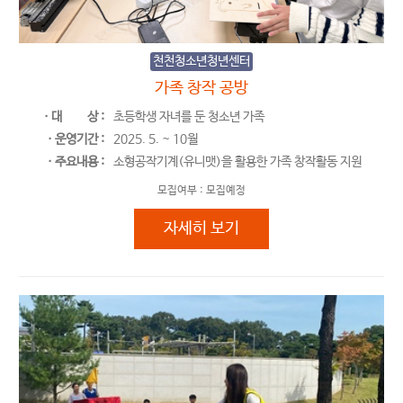
천천청소년청년센터
가족 창작 공방
ㆍ대
상 :
초등학생 자녀를 둔 청소년 가족
ㆍ운영기간 :
2025. 5. ~ 10월
ㆍ주요내용 :
소형공작기계(유니맷)을 활용한 가족 창작활동 지원
모집여부 :
모집예정
가족 창작 공방
자세히 보기