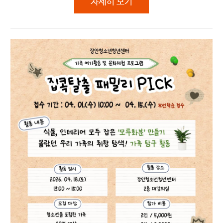
2026.신통방통 위아더 요즘전통 '추
자세히 보기