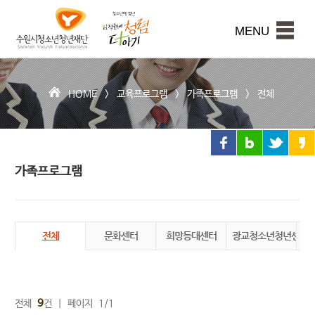
수
원
본문내용 바로가기
시
MENU
청
소
년
청
HOME >
교육프로그램
>
가족프로그램
>
전체
년
재
단
가족프로그램
전체
문화센터
희망등대센터
광교청소년청년센터
권
9
전체
건 | 페이지 1/1