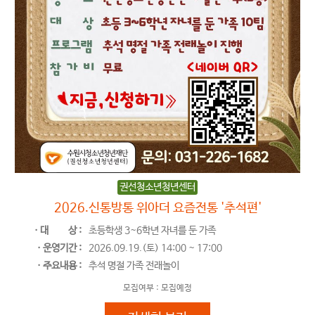
권선청소년청년센터
2026.신통방통 위아더 요즘전통 '추석편'
ㆍ대
상 :
초등학생 3~6학년 자녀를 둔 가족
ㆍ운영기간 :
2026.09.19.(토) 14:00 ~ 17:00
ㆍ주요내용 :
추석 명절 가족 전래놀이
모집여부 :
모집예정