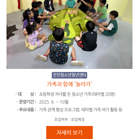
천천청소년청년센터
가족과 함께 '놀러가'
ㆍ대
상 :
초등학생 자녀를 둔 청소년 가족(테마별 20명)
ㆍ운영기간 :
2025. 6. ~ 10월
ㆍ주요내용 :
가족 관계 형성 프로그램, 테마별 가족 여가 활동 등
모집여부 :
모집예정
가족과 함께 '놀러가'
자세히 보기