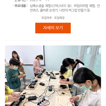
ㆍ주요내용 :
심폐소생술 체험(CPR/AED 등). 하임리히법 체험, 안
전퀴즈, 올바른 손씻기, 나만의 머그컵 만들기 등
모집여부 :
모집예정
2025. 가족안전체험
자세히 보기