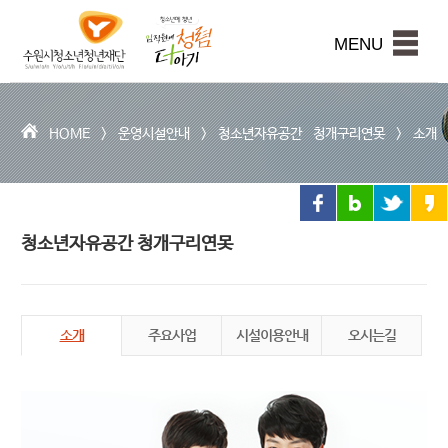
수
원
본문내용 바로가기
시
MENU
청
소
년
청
HOME >
운영시설안내
>
청소년자유공간 청개구리연못
>
소개
년
재
단
청소년자유공간 청개구리연못
소개
주요사업
시설이용안내
오시는길