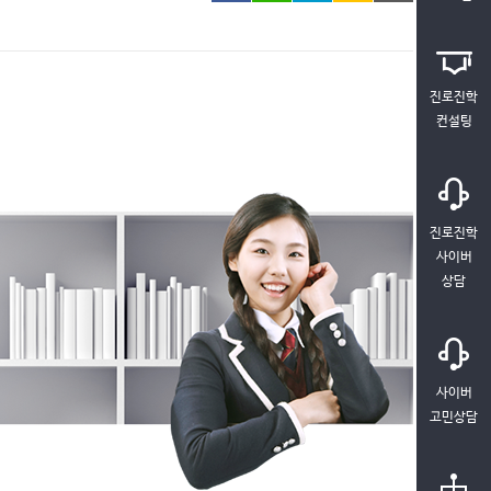
진로진학
컨설팅
진로진학
사이버
상담
사이버
고민상담