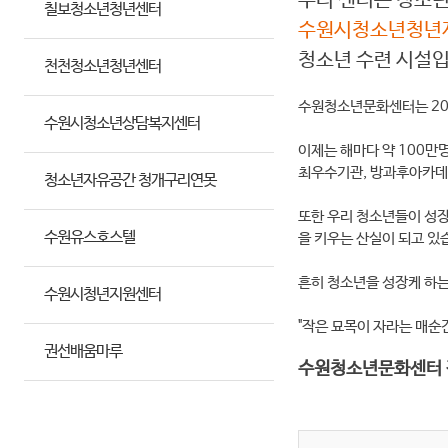
우리 센터는 청소
칠보청소년청년센터
수원시청소년청년
청소년 수련 시설입
천천청소년청년센터
수원청소년문화센터는 200
수원시청소년상담복지센터
이제는 해마다 약 100
최우수기관, 방과후아카데미
청소년자유공간 청개구리연못
또한 우리 청소년들이 성
수원유스호스텔
을 키우는 산실이 되고 있
흔히 청소년을 성장케 하는
수원시청년지원센터
"작은 묘목이 자라는 매순
권선배움마루
수원청소년문화센터 