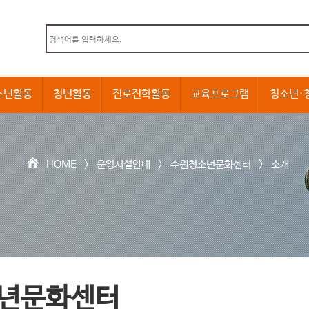
본문내용 바로가기
소년활동
청년활동
진로진학활동
교육프로그램
청소년·
HOME >
운영시설안내
>
수원청소년문화센터
>
소개
년문화센터