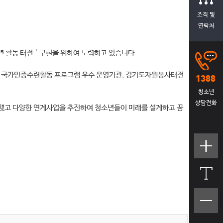
조직 및
연락처
소년 활동 터전＇구현을 위하여 노력하고 있습니다.
, 국가인증수련활동 프로그램 우수 운영기관, 경기도자원봉사터전
청소년
상담전화
 맺고 다양한 연계사업을 추진하여 청소년들이 미래를 설계하고 꿈
텍스트
크기크
게
텍스트
크기작
게