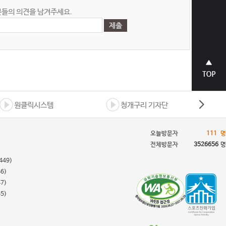
들의 의견을 남겨주세요.
상단으
로 바로
가기
원클릭시스템
청개구리 기자단
오늘방문자
111
명
전체방문자
3526656
명
449)
46)
47)
55)