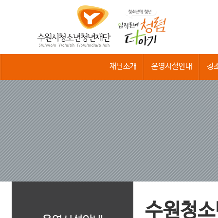
수
원
시
청
소
년
청
재단소개
운영시설안내
청
년
재
단
수원청소