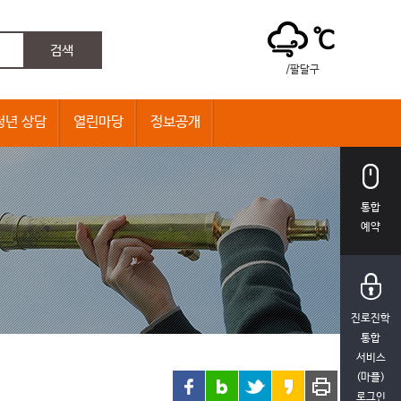
℃
/팔달구
청년 상담
열린마당
정보공개
통합
예약
진로진학
통합
서비스
(마플)
로그인