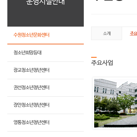
운영시설안내
소개
주
수원청소년문화센터
청소년희망등대
주요사업
광교청소년청년센터
권선청소년청년센터
장안청소년청년센터
영통청소년청년센터