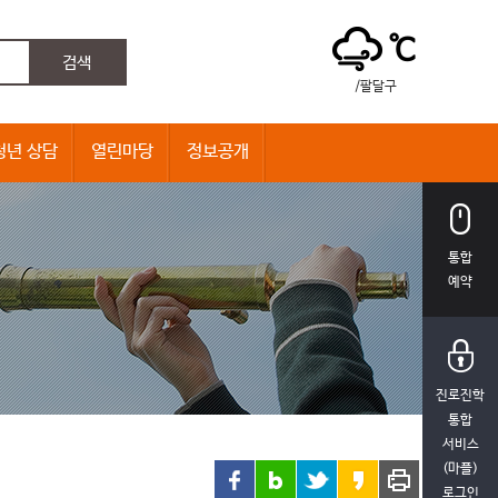
℃
/팔달구
청년 상담
열린마당
정보공개
통합
예약
진로진학
통합
서비스
(마플)
로그인