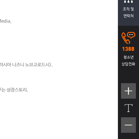
조직 및
연락처
dia,
청소년
 러시아 니즈니 노브고로드시),
상담전화
주는 성장스토리,
텍스트
크기크
게
텍스트
크기작
게