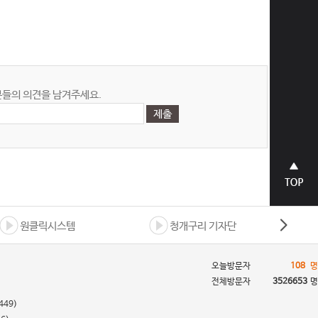
들의 의견을 남겨주세요.
상단으
로 바로
가기
원클릭시스템
청개구리 기자단
오늘방문자
108
명
전체방문자
3526653
명
449)