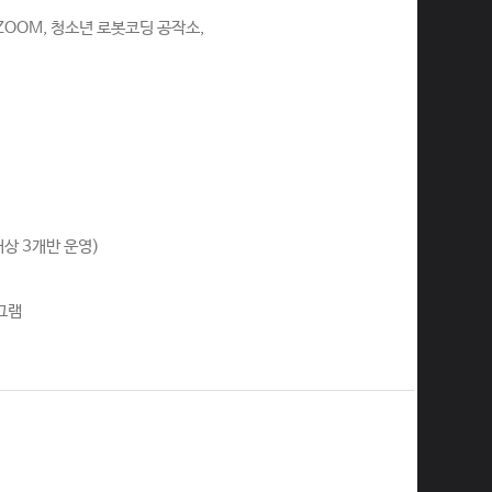
해ZOOM, 청소년 로봇코딩 공작소,
상 3개반 운영)
그램