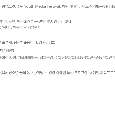
유스넷, 수원 Youth Media Festival, 청년미디어콘텐츠 창작활동:상상
’, 청소년, 인문학으로 꿈꾸다! 도서관주간 행사
탐험대’, 독서의 달 기념행사
학습축제, 평생학습동아리, 강사간담회
데미 운영
정 지원, 자율체험활동, 캠프운영, 주말전문체험(초등 4학년~중등 1학년 대
츠강좌, 청소년 꿈의 농구한마당, 수영장 장애인 특화 프로그램, 장애인 체육프로