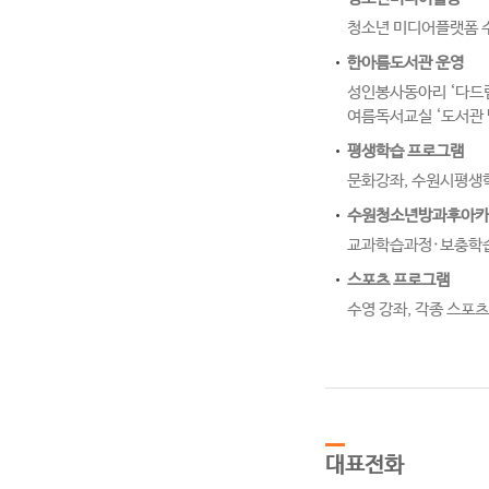
청소년 미디어플랫폼 수원
한아름도서관 운영
성인봉사동아리 ‘다드림
여름독서교실 ‘도서관 
평생학습 프로그램
문화강좌, 수원시평생
수원청소년방과후아카
교과학습과정·보충학습과
스포츠 프로그램
수영 강좌, 각종 스포
대표전화