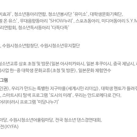
효과’, 청소년동아리연합, 청소년봉사단 ‘유미소’, 대학생문화기획단,
온 유스’, 무대음향동아리 ‘SHOW누리’, 스포츠동아리, 미디어동아리 S.Y.Me
연합회, 청소년독서동아리 '다독다독'
, 수원시청소년합창단, 수원시청소년뮤지컬단
소년교류 상호 초청 및 방문(일본 아사히카와시, 일본 후쿠이시, 중국 제남시,
업 한-중 대학생 문화교류(초청 및 방문), 일본문화 체험연수
로그램
권), 우리가 만드는 특별한 지구마을(세계시민 리더십), 대학생 멘토가 들려
스마트시티 탐색 프로그램 ‘도시의 미래’, 우리는 안드로메다로 간다,
어리터러시 프로그램 '미담나누기'
마당, 수원시청소년어울림마당, 전국 청소년 댄스경연대회,
(KYFA)