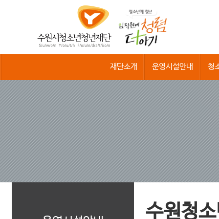
수
원
시
청
소
년
청
재단소개
운영시설안내
청
년
재
단
수원청소