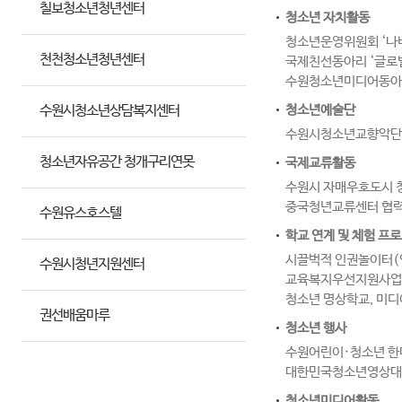
칠보청소년청년센터
청소년 자치활동
청소년운영위원회 ‘나비
천천청소년청년센터
국제친선동아리 ‘글로벌 
수원청소년미디어동아리
수원시청소년상담복지센터
청소년예술단
수원시청소년교향악단
청소년자유공간 청개구리연못
국제교류활동
수원시 자매우호도시 청
중국청년교류센터 협력사
수원유스호스텔
학교 연계 및 체험 프
시끌벅적 인권놀이터(인
수원시청년지원센터
교육복지우선지원사업, 
청소년 명상학교, 미디
권선배움마루
청소년 행사
수원어린이·청소년 한
대한민국청소년영상대전
청소년미디어활동