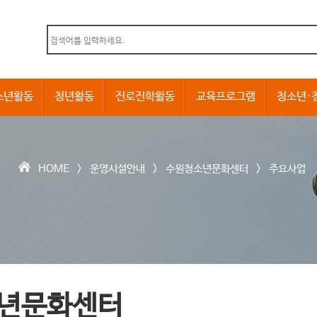
본문내용 바로가기
소년활동
청년활동
진로진학활동
교육프로그램
청소년·
HOME >
운영시설안내
>
수원청소년문화센터
>
주요사업
년문화센터