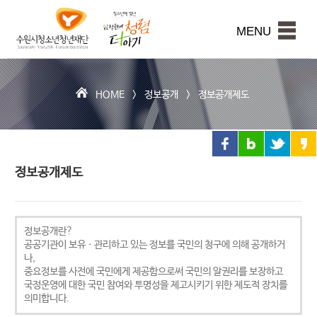
수
원
본문내용 바로가기
시
MENU
청
소
년
청
HOME >
정보공개
>
정보공개제도
년
재
단
정보공개제도
정보공개란?
공공기관이 보유ㆍ관리하고 있는 정보를 국민의 청구에 의해 공개하거
나,
중요정보를 사전에 국민에게 제공함으로써 국민의 알권리를 보장하고
국정운영에 대한 국민 참여와 투명성을 제고시키기 위한 제도적 장치를
의미합니다.