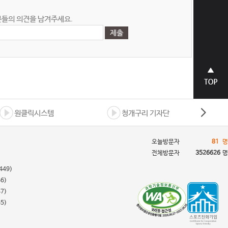
들의 의견을 남겨주세요.
상단으
로 바로
가기
원클릭시스템
청개구리 기자단
오늘방문자
81
명
전체방문자
3526626
명
449)
46)
47)
55)