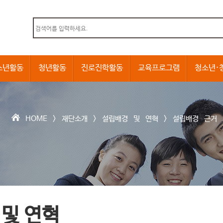
본문내용 바로가기
소년활동
청년활동
진로진학활동
교육프로그램
청소년·
HOME >
재단소개
>
설립배경 및 연혁
>
설립배경 근거
및 연혁