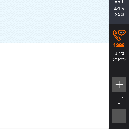
조직 및
연락처
청소년
상담전화
텍스트
크기크
게
텍스트
크기작
게