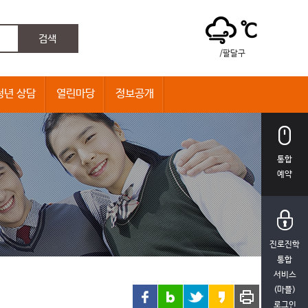
℃
/팔달구
청년 상담
열린마당
정보공개
통합
예약
진로진학
통합
서비스
(마플)
로그인