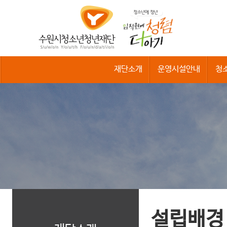
수
원
시
청
소
년
청
재단소개
운영시설안내
청
년
재
단
설립배경 