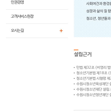
인권경영
사회여건과 환경
성장과 삶의 질 
고객서비스헌장
청소년, 청년들과
오시는길
설립근거
민법 제32조 (비영리 법
청소년기본법 제18조 (
청소년기본법 시행령 제2
수원시청소년육성재단 설립.
수원시청소년재단 설립.운영
수원시청소년청년재단 설립.