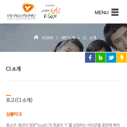
수
원
본문내용 바로가기
시
MENU
청
소
년
청
HOME >
재단소개
>
CI 소개
년
재
단
CI 소개
로고(CI 소개)
심볼마크
청소년·청년의 영문"Youth"의 첫글자 'Y'를 상징하는 아이콘을 중앙에 배치